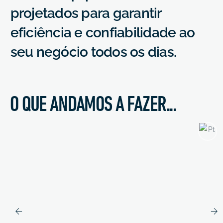
p
r
o
j
e
t
a
d
o
s
p
a
r
a
g
a
r
a
n
t
i
r
e
f
i
c
i
ê
n
c
i
a
e
c
o
n
f
i
a
b
i
l
i
d
a
d
e
a
o
s
e
u
n
e
g
ó
c
i
o
t
o
d
o
s
o
s
d
i
a
s
.
O QUE ANDAMOS A FAZER...