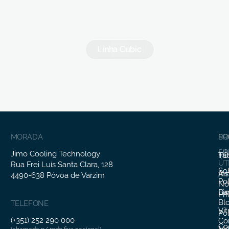
Linha Cubic
MORADA
SO
PR
SO
LI
Jimo Cooling Technology
Fa
TO
ÚT
Rua Frei Luís Santa Clara, 128
So
In
Ar
4490-638 Póvoa de Varzim
Pol
Nó
Li
Ba
Pr
Bl
TELEFONE
Vit
Pol
(+351) 252 290 000
Co
Co