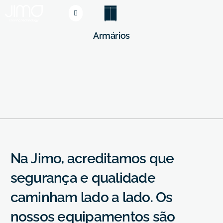
Armários
N
a
J
i
m
o
,
a
c
r
e
d
i
t
a
m
o
s
q
u
e
s
e
g
u
r
a
n
ç
a
e
q
u
a
l
i
d
a
d
e
c
a
m
i
n
h
a
m
l
a
d
o
a
l
a
d
o
.
O
s
n
o
s
s
o
s
e
q
u
i
p
a
m
e
n
t
o
s
s
ã
o